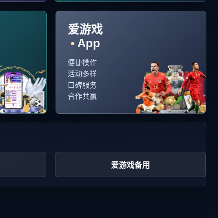
钻石联赛
其他
标签列表
信心回归
年轻球员得到机会
医务组通报恢复
身体对抗强度拉满
数据趋势出现新变化
质疑声仍在
细节引发关注
媒体盛赞
赛季目标并未改变