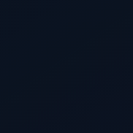
，请在这里发表您的看法、交流您的观点。