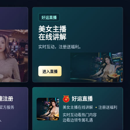
田径赛事
关于我们
其他
网站分类
综合球星
球员转会
伤病情况
数据表现
篮球新闻
球队战术分析/战绩预测
赛事商业化/俱乐部运营
足球赛事
欧冠
五大联赛
中超
综合资讯
体育科技/政策法规变化
科学健身方法
田径赛事
常见运动损伤防护与康复