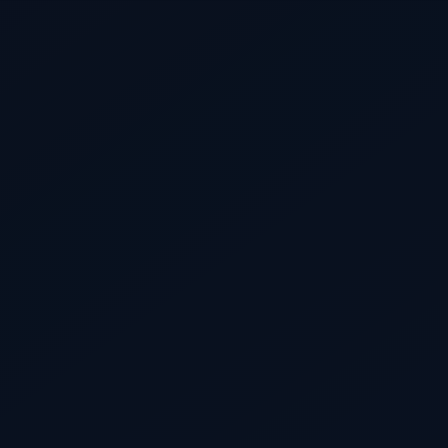
斯图加特内部沟通
气氛紧张