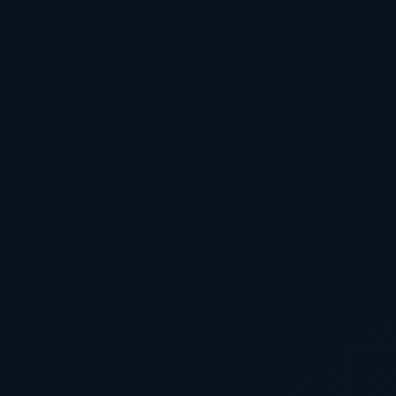
,$迎4鸵
尾标那些事儿。 自然吸气时代，汽车尾标大多是
号，要么排量，或者型号+排量。但是随着涡轮车的普及，
使用，排量和马力之间的正比关系变弱了，再加上...
A常规赛焦点战；浙江稠州主帅复盘；悬念犹存；心理
介绍
开赛之后，辽宁男子篮球队有着近四场比赛有三场失利的糟
换辽宁男篮队的主教练现任主教练郭士强离开了球队主帅
退役的优秀后卫，将接替郭士强成为球队的新教练...
船四巨头完全不见化学反应
人物———————— 每一年都会有一些在欧洲发挥不
，他们或许是成名的欧洲天王，或者是潜力无限的欧陆小
A抛弃的美国本土球员，这一次机会来之不易，...
前足总杯传出新动向，切尔西再遭质疑，管理层表态
场指挥获称赞的简单介绍