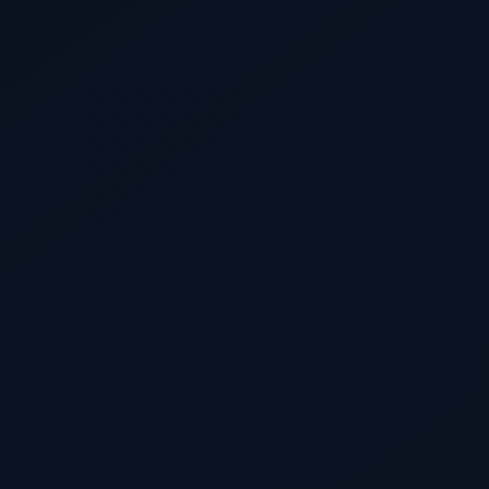
回复该评论
发表评论
评论
◎欢迎参与讨论