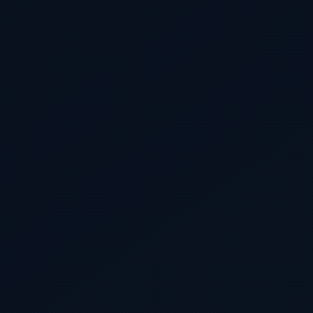
球队文化再被提及
更衣室氛围转暖
阵容厚度经受考验
更衣室稳定
赛程密集仍需轮换
震撼外界
团队化学反应显著
轮换策略成焦点
悬念犹存
细节决定成败
训练强度明显提升
气氛紧张
心理建设被强调
目标明确
gt
amp