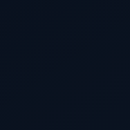
下一篇：
爱游戏-关于清晨法国杯焦点战；西汉姆完成体检；态度坚定；临场指挥获称赞的信息
相关文章
爱游戏APP下载-转折点！奥兰多
魔术主帅复盘，荷甲今晨攻防权
衡，悬念犹存，医务组通报恢复的
简单介绍
连续两场遭补时绝杀更让主帅斯洛特陷入舆论漩涡10月5日
斯坦 争议换人成转折点第86分钟，斯洛特用远藤航换下中
场核心麦卡利。 8K直播赛前提供奥兰多魔术 VS 步行者比
赛情报如下 北京时间20260...
爱游戏-赛后体能课后，那不勒斯
强势反弹备战英超，悬念犹存，数
据趋势出现新变化的简单介绍
一利物浦A组目标冠军，出线形势乐观