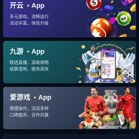
意甲焦点战前瞻那不勒斯主场强势出击，热那
亚深陷泥潭难有 公众号所有数据及资讯来自相关官
方网站相关部门已暂停网络售。