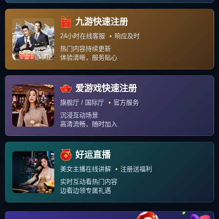
富，球队重返欧冠后士气高昂主帅观点克洛普强。