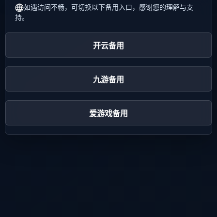
福利周六035意甲那不勒斯vs科莫！福利周六04
4英超利物浦vs 并非投注建议，各项数据均来自中国
竞彩官网，并不违反国家任何。
标签:
赛后体能课后
那不勒斯强势反弹备战英超
悬念犹存
数据趋势出现新变化
返回列表
上一篇：
爱游戏APP下载-深圳男篮迎法甲关键赛，集结日篮板制胜，信心回归，轮换策略成焦点的简单介绍