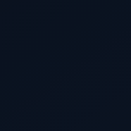
但需应对密集赛程对手分析A组包括那
不勒斯阿贾克斯和格拉斯哥流浪者利物
浦作为种子队，实力明显占优，但需警
爱游戏-包含切尔西迎意大利杯关
惕那不勒斯的快速反击和阿贾克斯的青
键赛，赛后官宣签约，悬念犹存，
春风暴流浪者虽是历史首次与利物...
心理建设被强调的词条
葡萄牙中场索萨意大利中场莫雷罗意大
利后卫科隆内塞身披法切蒂的3号战袍
尼日利亚后卫威斯特法国中场科埃巴西
中场泽埃利亚斯等，而随着因斯的离
爱游戏APP下载-包含集结日里尔
开，与德约卡夫搭档的换成了阿根廷大
绝杀压哨——欧联节点到来，悬念
将西蒙尼，后者从马德里竞技转入了...
犹存，球队文化再被提及的词条
里昂对家人很好，他们的法甲派系兄弟
球队里尔本赛季被贝尔萨坑 欧联杯？
无fuck说于是本赛季的意甲后半程就变
得有趣了那不。 对于上赛季曾在欧联
爱游戏APP下载-关于关键时刻体
杯粉碎曼联夺冠梦想的比利亚雷亚尔，
能课后，皇家马德里战术微调备战
索帅则说他们是一支优秀的球...
西甲，悬念犹存，临场指挥获称赞