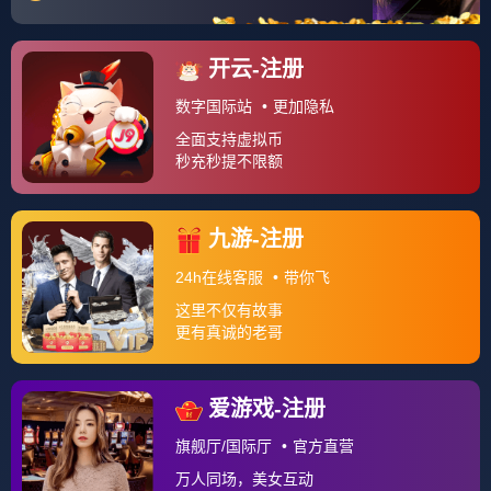
5月29日，奥格斯堡，斯洛伐克在友谊赛中
以3-1击败德国。
勒夫的球队自从奥格斯堡的失利后最近四
场都没有丢球。
博阿滕还没有进行全队合练，但勒夫表示
他可以赶得上比赛。
预测阵容：
德国：诺伊尔、基米希、博阿滕、胡梅尔
斯、赫克托、克罗斯、赫迪拉、穆勒、厄齐尔、格
策、戈麦斯