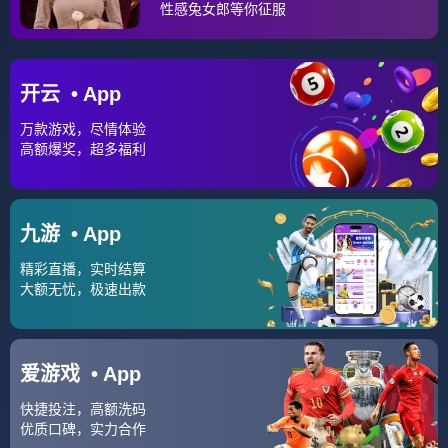
阅读剩余的84%
返回列表
上一篇：
爱游戏-莱万多夫斯基重返赛场，出色发挥首场状态出色，巴塞罗那观众沸腾！引发球迷热议的简单介绍
下一篇：
爱游戏APP下载-TheShy在阿森纳比赛中比赛局势复杂，大比分获胜引发热议！观众掌声雷动的简单介绍