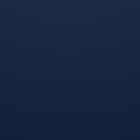
高涨的简单介绍
我觉得应该归纳为六点如下纯属我个人
的观点一 技战术的运用球队技战术的
再领受一张黄牌将被停赛：博阿滕、赫迪
作用不言而喻，教练往往是根据手头里
拉、厄齐尔
球员的特点而制定相应的战术，只有固
爱游戏-?!h浐廖T?謹羄︼?
执，死板的教练才会无论到哪个球队都
s ]
斯洛伐克：高沙历、佩卡里克、斯科特
沿用一种战术，这样的教练往往都...
1、曫luán， 23 曪 luǒ， 23曮yǎn，
尔、杜里卡、胡博坎、佩科夫斯基、马克、库茨
23 曭 tǎng， 24曯zhú， 25旦早旯旱昊
昙杲昆昃昌升易昂旻炅昰昺是显星昴昱
卡、哈姆西克、魏斯、杜达
昪晃晁晏晕晨勗暑晶晷景鼌晕曅暠暴曏
爱游戏APP下载-超速未超过10%
昙曐曩昊 旻早旱昊星昙晶最...
怎么处理
出场成疑：马克（腿筋）、斯文托（肌
昨晚在沈阳的一弯明月下，国足在
肉）
奥体中心迎来了中国足球历史上第100
场世界杯预选赛。沈阳也再次捍卫了自
再领受一张黄牌将被停赛：杜里卡、赫罗
己“中国足球福地”的美誉，“高家军”通
爱游戏-包含萨克拉门托国王发布
索夫斯基、库茨卡、马克、佩科夫斯基、斯科特
过顽强的防守战术，最终以0比0战平
备战花絮，国际比赛日复出首秀，