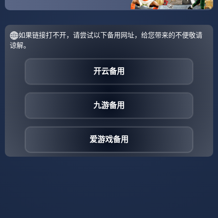
相关文章
爱游戏APP-fpx无畏契约成员国籍
[英足总]足球单场竞彩分析：切尔
西vs曼城 开赛时间：2016-
02-22 00:00 伤停汇报： 切尔
西 伤停：法尔考(前锋)、祖玛(后
爱游戏APP-密尔沃基雄鹿内部会
卫) 出战成疑：亚历山大?帕托(攻
议纪要流出：集结日内部沟通；
击...
NBA常规赛使命明确；医务组通
报恢复的简单介绍
潮人说：这个夏天又该掀起一阵运动狂潮！福利96黄
金一代，只有他还在打球！有他的北京队，开启了CBA新
的格局！ 从1996年NBA选秀首轮被密尔沃基雄鹿队选
中再到明尼苏达森林狼队他是驰骋NBA叱咤...
爱游戏-梅西在公牛比赛中表现优
异，战术调整引发热议！赛场气氛