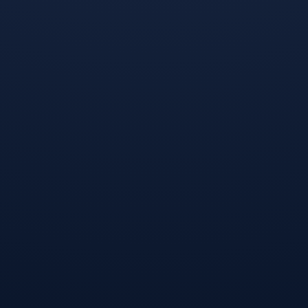
强敌伊朗队，拿到了本届1...
尔、魏斯
NBA常规赛任务艰巨，控场能力
受关注的词条
主帅访谈
萨克拉门托国王官方缅怀科比，强调其伟大成就与全球影
响力具体内容如下事件背景萨克拉门托国王在NBA官网发
布官方声明，悼念科比·布莱恩特及其女儿吉安娜的离世声
德国主帅勒夫：斯洛伐克与北爱尔兰是完
明指出，这一消息令全球陷入悲痛，国王队全体成员...
全不同的对手，我
爱游戏APP下载
认为斯洛伐克要
强很多。我们在5月份的时候曾经被他们击败过。所
以，我们了
爱游戏APP
解他们的能力和强大的防守
发表评论
能力。我们不能再给对手像北爱尔兰时那么大的活
动空间，所以我打算进行1-2处调整。我认为我们能
比英格兰做的好一些。
在把握得分机会方面，我不满意球队对阵
北爱尔兰时的表现。到了淘汰赛，我们根本就没有